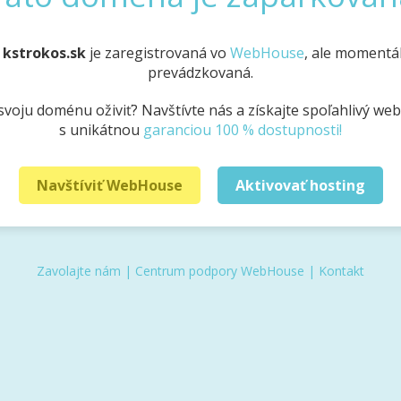
a
kstrokos.sk
je zaregistrovaná vo
WebHouse
, ale momentál
prevádzkovaná.
svoju doménu oživiť? Navštívte nás a získajte spoľahlivý we
s unikátnou
garanciou 100 % dostupnosti!
Navštíviť WebHouse
Aktivovať hosting
Zavolajte nám
|
Centrum podpory WebHouse
|
Kontakt