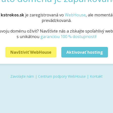
a
kstrokos.sk
je zaregistrovaná vo
WebHouse
, ale momentál
prevádzkovaná.
svoju doménu oživiť? Navštívte nás a získajte spoľahlivý we
s unikátnou
garanciou 100 % dostupnosti!
Navštíviť WebHouse
Aktivovať hosting
Zavolajte nám
|
Centrum podpory WebHouse
|
Kontakt