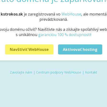
a
kstrokos.sk
je zaregistrovaná vo
WebHouse
, ale momentál
prevádzkovaná.
svoju doménu oživiť? Navštívte nás a získajte spoľahlivý we
s unikátnou
garanciou 100 % dostupnosti!
Navštíviť WebHouse
Aktivovať hosting
Zavolajte nám
|
Centrum podpory WebHouse
|
Kontakt