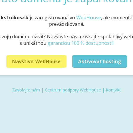
a
kstrokos.sk
je zaregistrovaná vo
WebHouse
, ale momentál
prevádzkovaná.
svoju doménu oživiť? Navštívte nás a získajte spoľahlivý we
s unikátnou
garanciou 100 % dostupnosti!
Navštíviť WebHouse
Aktivovať hosting
Zavolajte nám
|
Centrum podpory WebHouse
|
Kontakt