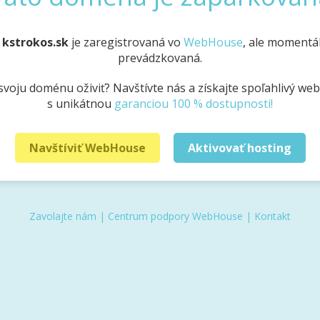
a
kstrokos.sk
je zaregistrovaná vo
WebHouse
, ale momentál
prevádzkovaná.
svoju doménu oživiť? Navštívte nás a získajte spoľahlivý we
s unikátnou
garanciou 100 % dostupnosti!
Navštíviť WebHouse
Aktivovať hosting
Zavolajte nám
|
Centrum podpory WebHouse
|
Kontakt