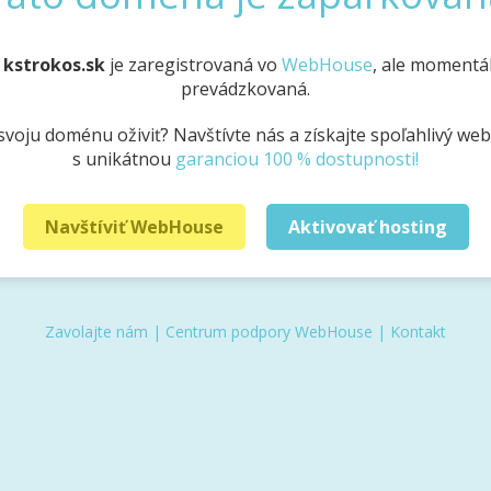
a
kstrokos.sk
je zaregistrovaná vo
WebHouse
, ale momentál
prevádzkovaná.
svoju doménu oživiť? Navštívte nás a získajte spoľahlivý we
s unikátnou
garanciou 100 % dostupnosti!
Navštíviť WebHouse
Aktivovať hosting
Zavolajte nám
|
Centrum podpory WebHouse
|
Kontakt